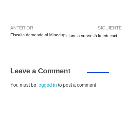
o
p
n
m
g
tir
o
p
er
k
ANTERIOR
SIGUIENTE
Fiscalía demanda al Minedu y pide suspender jornada escolar completa
Finlandia suprimió la educación privada y con ello disminuyó las desigualdades
Leave a Comment
You must be
logged in
to post a comment