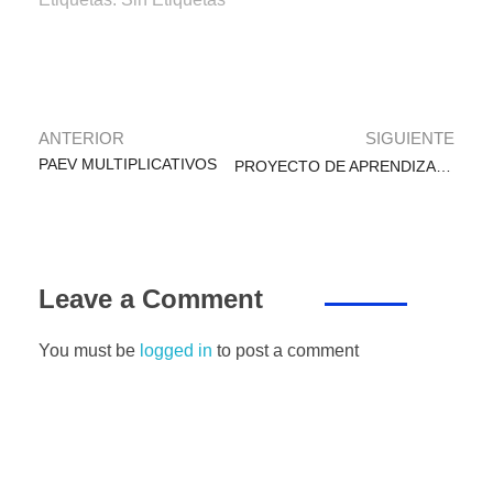
b
A
dI
a
n
ar
o
p
n
m
g
tir
o
p
er
k
ANTERIOR
SIGUIENTE
PAEV MULTIPLICATIVOS
PROYECTO DE APRENDIZAJE CON EL CURRÍCULO NACIONAL DE EDUCACIÓN BÁSICA
Leave a Comment
You must be
logged in
to post a comment