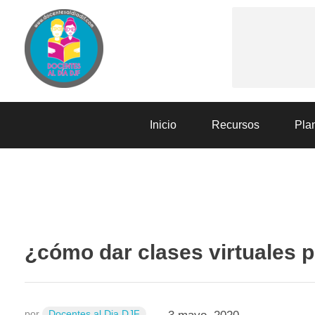
Docentes al Dia DJF
Descubre recursos educativos innovadores y materiales didácticos para docentes de primaria y secundaria
Inicio
Recursos
Plan
RECURSOS
¿cómo dar clases virtuales 
por
Docentes al Dia DJF