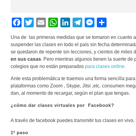
F
T
E
W
Li
T
M
C
a
wi
m
h
n
el
e
o
Una de las primeras medidas que se tomaron en cuanto al
c
tt
ail
at
k
e
ss
m
suspender las clases en todo el país sin fecha determinad
e
er
s
e
gr
e
p
se quedaron de repente sin lecciones, y cientos de miles 
b
A
dI
a
n
ar
en sus casas
. Pero mientras algunos tienen la suerte de 
colegios que no están preparados
para clases online.
o
p
n
m
g
tir
o
p
er
Ante esta problemática te traemos una forma sencilla para 
plataformas como Zoom , Skype, Jitsi ,etc. consumen mega
k
dan, al momento de recargar, según el plan que tengas.
¿cómo dar clases virtuales por Facebook?
A través de facebook puedes transmitir tus clases en vivo,
1º paso