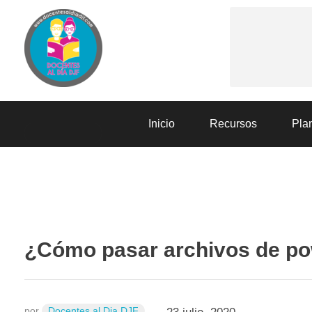
Docentes al Dia DJF
Descubre recursos educativos innovadores y materiales didácticos para docentes de primaria y secundaria
Inicio
Recursos
Plan
RECURSOS
¿Cómo pasar archivos de pow
por
Docentes al Dia DJF