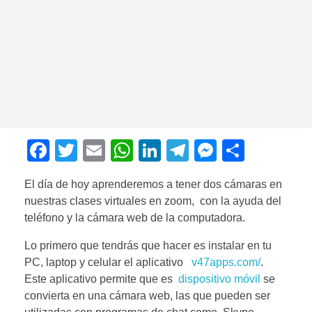
F
T
E
W
Li
T
M
C
a
wi
m
h
n
el
e
o
El día de hoy aprenderemos a tener dos cámaras en
c
tt
ail
at
k
e
ss
m
nuestras clases virtuales en zoom, con la ayuda del
e
er
s
e
gr
e
p
teléfono y la cámara web de la computadora.
b
A
dI
a
n
ar
Lo primero que tendrás que hacer es instalar en tu
o
p
n
m
g
tir
PC, laptop y celular el aplicativo
v47apps.com/
.
o
p
er
Este aplicativo permite que es
dispositivo móvil
se
convierta en una cámara web, las que pueden ser
k