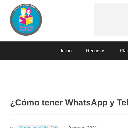
Docentes al Dia DJF
Descubre recursos educativos innovadores y materiales didácticos para docentes de primaria y secundaria
Inicio
Recursos
Plan
RECURSOS
¿Cómo tener WhatsApp y Tel
por
Docentes al Dia DJF