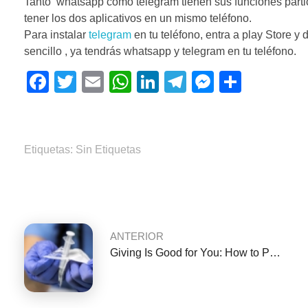
Tanto whatsapp como telegram tienen sus funciones parti
tener los dos aplicativos en un mismo teléfono.
Para instalar
telegram
en tu teléfono, entra a play Store y 
sencillo , ya tendrás whatsapp y telegram en tu teléfono.
F
T
E
W
Li
T
M
C
a
wi
m
h
n
el
e
o
c
tt
ail
at
k
e
ss
m
e
er
s
e
gr
e
p
Etiquetas: Sin Etiquetas
b
A
dI
a
n
ar
o
p
n
m
g
tir
o
p
er
k
ANTERIOR
Giving Is Good for You: How to Participate in ‘Giving Tuesday’ and Make a Difference