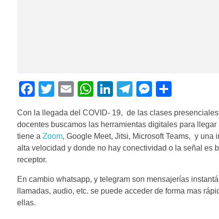
F
T
E
W
Li
T
M
C
a
wi
m
h
n
el
e
o
Con la llegada del COVID- 19, de las clases presenciales 
c
tt
ail
at
k
e
ss
m
docentes buscamos las herramientas digitales para llegar a
e
er
s
e
gr
e
p
tiene a
Zoom
, Google Meet, Jitsi, Microsoft Teams, y una i
b
A
dI
a
n
ar
alta velocidad y donde no hay conectividad o la señal es 
receptor.
o
p
n
m
g
tir
o
p
er
En cambio whatsapp, y telegram son mensajerías instantá
llamadas, audio, etc. se puede acceder de forma mas rápid
k
ellas.