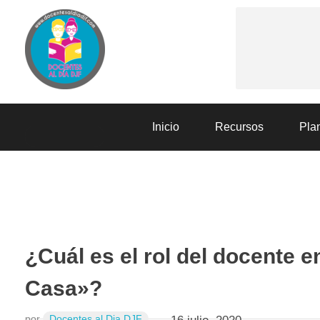
Docentes al Dia DJF
Descubre recursos educativos innovadores y materiales didácticos para docentes de primaria y secundaria
Inicio
Recursos
Plan
RECURSOS
¿Cuál es el rol del docente e
Casa»?
por
Docentes al Dia DJF