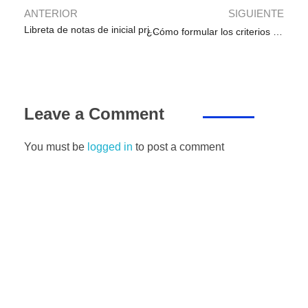
k
ANTERIOR
SIGUIENTE
Libreta de notas de inicial primaria y secundaria con las competencias seleccionadas por la emergencia sanitaria
¿Cómo formular los criterios de evaluación?
Leave a Comment
You must be
logged in
to post a comment