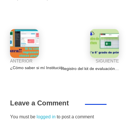
b
A
dI
a
n
ar
o
p
n
m
g
tir
o
p
er
k
ANTERIOR
SIGUIENTE
¿Cómo saber si mí Institución Educativa regresará a las clases presenciales?
Registro del kit de evaluación diagnostica de lectura de 1° a 6° grado de primaria
Leave a Comment
You must be
logged in
to post a comment