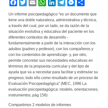
F
T
E
W
Li
T
M
C
a
wi
m
h
n
el
e
o
Un informe psicopedagógico “es un documento que
c
tt
ail
at
k
e
ss
m
tiene una doble naturaleza, administrativa y técnica,
e
er
s
e
gr
e
p
a través del cual, por un lado, se da razón de la
b
A
dI
a
n
ar
situación evolutiva y educativa del paciente en los
diferentes contextos de desarrollo -
o
p
n
m
g
tir
fundamentalmente a partir de la interacción con los
o
p
er
adultos (padres y profesor), con los compañeros y
k
con los contenidos de aprendizaje- y, por otro,
permite concretar sus necesidades educativas en
términos de la propuesta curricular y del tipo de
ayuda que va a necesitar para facilitar y estimular su
progreso; todo ello como resultado de un proceso de
Evaluación Psicopedagógica” (MEC, 1996 La
evaluación psicopedagógica: modelo, orientaciones,
instrumentos; pág 156)
Compartimos 2 modelos de informes