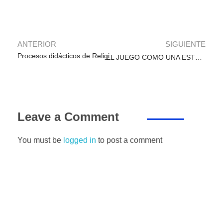
o
p
n
m
g
tir
o
p
er
k
ANTERIOR
SIGUIENTE
Procesos didácticos de Religión
EL JUEGO COMO UNA ESTRATEGIA EN EL AULA.
Leave a Comment
You must be
logged in
to post a comment