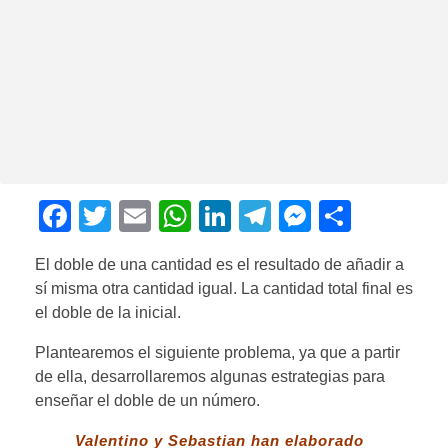
F
T
E
W
Li
T
M
C
a
wi
m
h
n
el
e
o
El doble de una cantidad es el resultado de añadir a
c
tt
ail
at
k
e
ss
m
sí misma otra cantidad igual. La cantidad total final es
e
er
s
e
gr
e
p
el doble de la inicial.
b
A
dI
a
n
ar
Plantearemos el siguiente problema, ya que a partir
o
p
n
m
g
tir
de ella, desarrollaremos algunas estrategias para
o
p
er
enseñar el doble de un número.
k
Valentino y Sebastian han elaborado