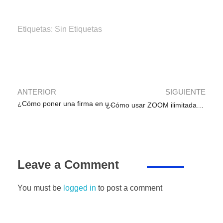
c
tt
ail
at
k
e
ss
m
e
er
s
e
gr
e
p
Etiquetas: Sin Etiquetas
b
A
dI
a
n
ar
o
p
n
m
g
tir
o
p
er
k
ANTERIOR
SIGUIENTE
¿Cómo poner una firma en un correo de Gmail?
¿Cómo usar ZOOM ilimitadamente por más de 40 minutos sin que se corte y gratis?
Leave a Comment
You must be
logged in
to post a comment