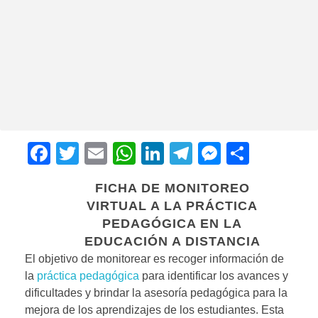
F
T
E
W
Li
T
M
C
a
wi
m
h
n
el
e
o
FICHA DE MONITOREO
c
tt
ail
at
k
e
ss
m
VIRTUAL A LA PRÁCTICA
e
er
s
e
gr
e
p
PEDAGÓGICA EN LA
b
A
dI
a
n
ar
EDUCACIÓN A DISTANCIA
El objetivo de monitorear es recoger información de
o
p
n
m
g
tir
la
práctica pedagógica
para identificar los avances y
o
p
er
dificultades y brindar la asesoría pedagógica para la
k
mejora de los aprendizajes de los estudiantes. Esta