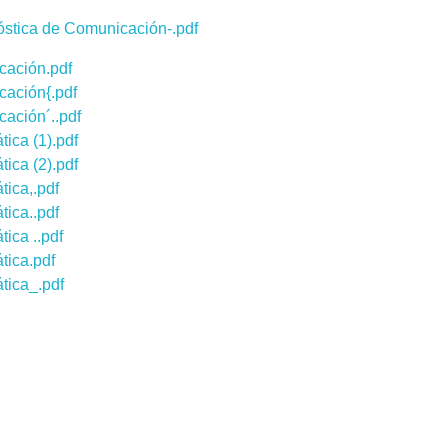
óstica de Comunicación-.pdf
cación.pdf
cación{.pdf
ación´..pdf
ica (1).pdf
ica (2).pdf
tica,.pdf
tica..pdf
ica ..pdf
tica.pdf
tica_.pdf