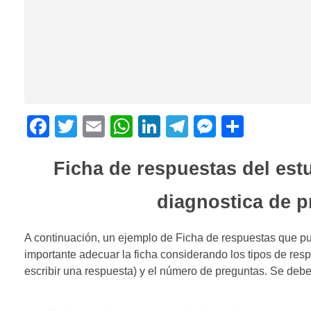
F
T
E
W
Li
T
M
C
a
wi
m
h
n
el
e
o
c
Ficha de respuestas del estu
tt
ail
at
k
e
ss
m
e
er
s
e
gr
e
p
diagnostica de p
b
A
dI
a
n
ar
o
p
n
m
g
tir
A continuación, un ejemplo de Ficha de respuestas que pue
o
p
er
importante adecuar la ficha considerando los tipos de resp
escribir una respuesta) y el número de preguntas. Se debe
k