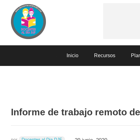
Docentes al Dia DJF
Descubre recursos educativos innovadores y materiales didácticos para docentes de primaria y secundaria
Inicio
Recursos
Plan
PLANIFICACIÓN
Informe de trabajo remoto de
por
Docentes al Dia DJF