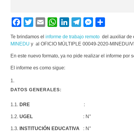
F
T
E
W
Li
T
M
C
a
wi
m
h
n
el
e
o
Te brindamos el
informe de trabajo remoto
del auxiliar de
c
tt
ail
at
k
e
ss
m
MINEDU
y al OFICIO MÚLTIPLE 00049-2020-MINEDU/
e
er
s
e
gr
e
p
En este nuevo formato, ya no pide realizar el informe por
b
A
dI
a
n
ar
o
p
n
m
g
tir
El informe es como sigue:
o
p
er
k
DATOS GENERALES:
1.1.
DRE
:
1.2.
UGEL
: N°
1.3.
INSTITUCIÓN EDUCATIVA
: N°