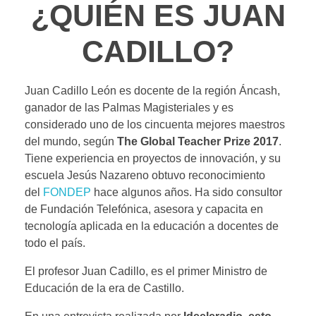
¿QUIÉN ES JUAN
c
tt
ail
at
k
e
ss
m
e
er
s
e
gr
e
p
CADILLO?
b
A
dI
a
n
ar
o
p
n
m
g
tir
Juan Cadillo León es docente de la región Áncash,
o
p
er
ganador de las Palmas Magisteriales y es
k
considerado uno de los cincuenta mejores maestros
del mundo, según
The Global Teacher Prize 2017
.
Tiene experiencia en proyectos de innovación, y su
escuela Jesús Nazareno obtuvo reconocimiento
del
FONDEP
hace algunos años. Ha sido consultor
de Fundación Telefónica, asesora y capacita en
tecnología aplicada en la educación a docentes de
todo el país.
El profesor Juan Cadillo, es el primer Ministro de
Educación de la era de Castillo.