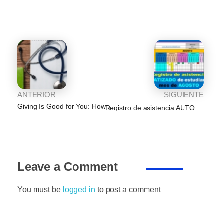
b
A
dI
a
n
ar
o
p
n
m
g
tir
o
p
er
k
ANTERIOR
SIGUIENTE
Giving Is Good for You: How to Participate in ‘Giving Tuesday’ and Make a Difference
Registro de asistencia AUTOMATIZADO del mes de AGOSTO del 2021
Leave a Comment
You must be
logged in
to post a comment