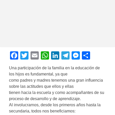
F
T
E
W
Li
T
M
C
a
wi
m
h
n
el
e
o
Una participación de la familia en la educación de
c
tt
ail
at
k
e
ss
m
los hijos es fundamental, ya que
e
er
s
e
gr
e
p
como padres y madres tenemos una gran influencia
b
A
dI
a
n
ar
sobre las actitudes que ellos y ellas
tienen hacia la escuela y como acompañantes de su
o
p
n
m
g
tir
proceso de desarrollo y de aprendizaje.
o
p
er
Al involucrarnos, desde los primeros años hasta la
k
secundaria, todos nos beneficiamos: