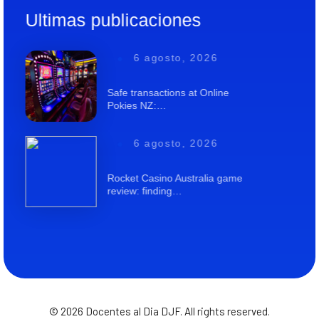
Ultimas publicaciones
6 agosto, 2026
Safe transactions at Online
Pokies NZ:…
6 agosto, 2026
Rocket Casino Australia game
review: finding…
© 2026 Docentes al Dia DJF. All rights reserved.