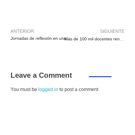
b
A
dI
a
n
ar
o
p
n
m
g
tir
o
p
er
k
ANTERIOR
SIGUIENTE
Jornadas de reflexión en una Institución Educativa
Más de 100 mil docentes rendirán prueba para ascender en la Carrera Pública Magisterial
Leave a Comment
You must be
logged in
to post a comment