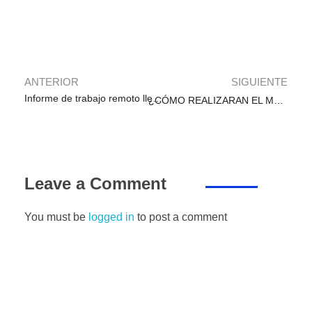
b
A
dI
a
n
ar
o
p
n
m
g
tir
o
p
er
k
ANTERIOR
SIGUIENTE
Informe de trabajo remoto lleno, listo para presentar
¿CÓMO REALIZARAN EL MONITOREO Y ACOMPAÑAMIENTO A LOS DOCENTES EN LA EDUCACIÓN A DISTANCIA?
Leave a Comment
You must be
logged in
to post a comment