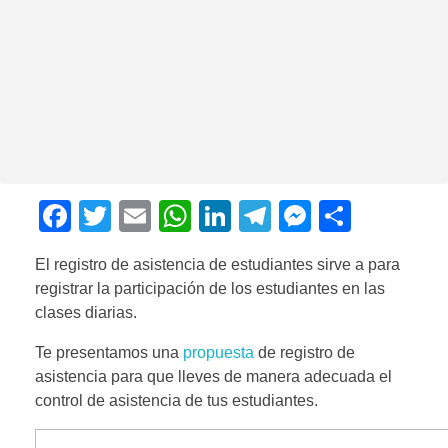
F
T
E
W
Li
T
M
C
a
wi
m
h
n
el
e
o
El registro de asistencia de estudiantes sirve a para
c
tt
ail
at
k
e
ss
m
registrar la participación de los estudiantes en las
e
er
s
e
gr
e
p
clases diarias.
b
A
dI
a
n
ar
Te presentamos una
propuesta
de registro de
o
p
n
m
g
tir
asistencia para que lleves de manera adecuada el
o
p
er
control de asistencia de tus estudiantes.
k