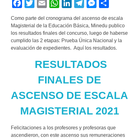
F
T
E
W
Li
T
M
C
a
wi
m
h
n
el
e
o
Como parte del cronograma del ascenso de escala
c
tt
ail
at
k
e
ss
m
Magisterial de la Educación Básica, Minedu publico
e
er
s
e
gr
e
p
los resultados finales del concurso, luego de haberse
b
A
dI
a
n
ar
cumplido las 2 etapas: Prueba Única Nacional y la
evaluación de expedientes. Aquí los resultados.
o
p
n
m
g
tir
o
p
er
RESULTADOS
k
FINALES DE
ASCENSO DE ESCALA
MAGISTERIAL 2021
Felicitaciones a los profesores y profesoras que
ascendieron, con este ascenso sus remuneraciones