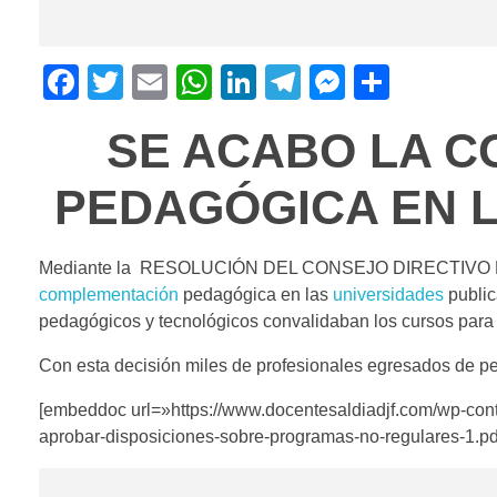
F
T
E
W
Li
T
M
C
a
wi
m
h
n
el
e
o
SE ACABO LA 
c
tt
ail
at
k
e
ss
m
e
er
s
e
gr
e
p
PEDAGÓGICA EN L
b
A
dI
a
n
ar
o
p
n
m
g
tir
Mediante la RESOLUCIÓN DEL CONSEJO DIRECTIVO Nº 
o
p
er
complementación
pedagógica en las
universidades
public
k
pedagógicos y tecnológicos convalidaban los cursos 
Con esta decisión miles de profesionales egresados de p
[embeddoc url=»https://www.docentesaldiadjf.com/wp-con
aprobar-disposiciones-sobre-programas-no-regulares-1.p