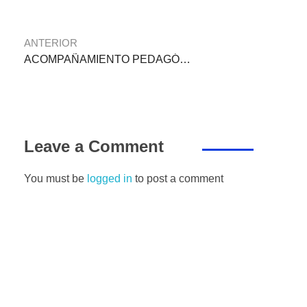
o
p
er
k
ANTERIOR
ACOMPAÑAMIENTO PEDAGÓGICO
Leave a Comment
You must be
logged in
to post a comment