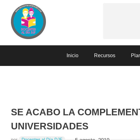
Docentes al Dia DJF
Descubre recursos educativos innovadores y materiales didácticos para docentes de primaria y secundaria
Inicio
Recursos
Plan
EVALUACIÓN
NOTICIAS
SE ACABO LA COMPLEMEN
UNIVERSIDADES
por
Docentes al Día DJF