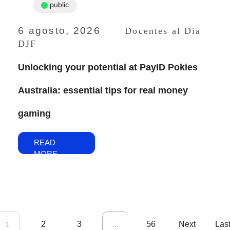
public
6 agosto, 2026
Docentes al Dia
DJF
Unlocking your potential at PayID Pokies
Australia: essential tips for real money
gaming
READ
MORE
2
3
56
Next
Las
1
...