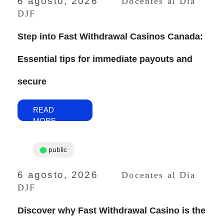
6 agosto, 2026
Docentes al Dia
DJF
Step into Fast Withdrawal Casinos Canada:
Essential tips for immediate payouts and
secure
READ
MORE
public
6 agosto, 2026
Docentes al Dia
DJF
Discover why Fast Withdrawal Casino is the