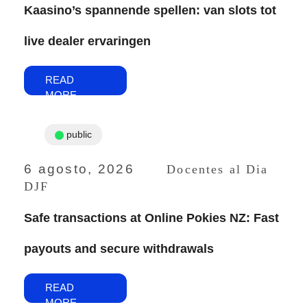
Kaasino’s spannende spellen: van slots tot
live dealer ervaringen
READ
MORE
public
6 agosto, 2026
Docentes al Dia
DJF
Safe transactions at Online Pokies NZ: Fast
payouts and secure withdrawals
READ
MORE