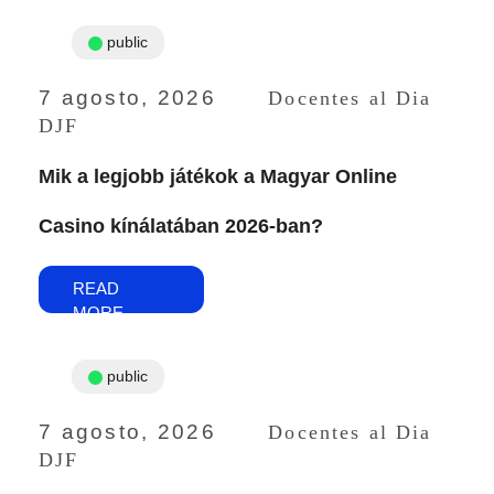
public
7 agosto, 2026
Docentes al Dia
DJF
Mik a legjobb játékok a Magyar Online
Casino kínálatában 2026-ban?
READ
MORE
public
7 agosto, 2026
Docentes al Dia
DJF