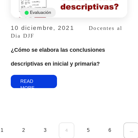
Evaluación
10 diciembre, 2021
Docentes al
Dia DJF
¿Cómo se elabora las conclusiones
descriptivas en inicial y primaria?
READ
MORE
1
2
3
5
6
4
...