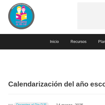
Docentes al Dia DJF
Descubre recursos educativos innovadores y materiales didácticos para docentes de primaria y secundaria
Inicio
Recursos
Plan
ESTRATEGIAS
RECURSOS
Calendarización del año esc
por
Docentes al Dia DJF