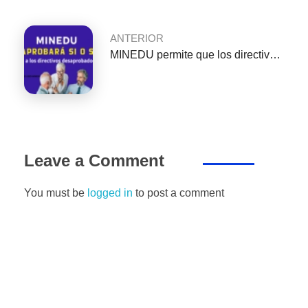
o
p
er
k
ANTERIOR
MINEDU permite que los directivos sean evaluados nuevamente para mantenerse en sus cargos
Leave a Comment
You must be
logged in
to post a comment