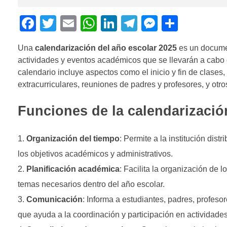
F
T
E
W
Li
T
M
C
a
wi
m
h
n
el
e
o
Una
calendarización del año escolar 2025
es un documen
c
tt
ail
at
k
e
ss
m
actividades y eventos académicos que se llevarán a cabo d
e
er
s
e
gr
e
p
calendario incluye aspectos como el inicio y fin de clases,
b
A
dI
a
n
ar
extracurriculares, reuniones de padres y profesores, y otr
o
p
n
m
g
tir
Funciones de la calendarización
o
p
er
k
Organización del tiempo
: Permite a la institución dist
los objetivos académicos y administrativos.
Planificación académica
: Facilita la organización de 
temas necesarios dentro del año escolar.
Comunicación
: Informa a estudiantes, padres, profesor
que ayuda a la coordinación y participación en actividades