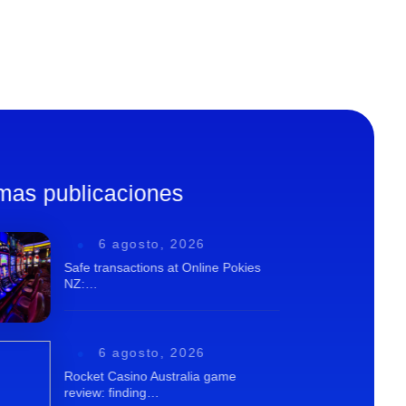
imas publicaciones
6 agosto, 2026
Safe transactions at Online Pokies
NZ:…
6 agosto, 2026
Rocket Casino Australia game
review: finding…