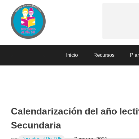
Docentes al Dia DJF
Descubre recursos educativos innovadores y materiales didácticos para docentes de primaria y secundaria
Inicio
Recursos
Plan
RECURSOS
Calendarización del año lecti
Secundaria
por
Docentes al Dia DJF