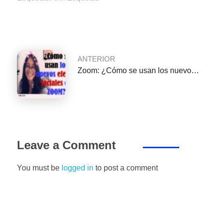
b
A
dI
a
n
ar
o
p
n
m
g
tir
o
p
er
k
ANTERIOR
Zoom: ¿Cómo se usan los nuevos efectos faciales en las videollamadas?
Leave a Comment
You must be
logged in
to post a comment