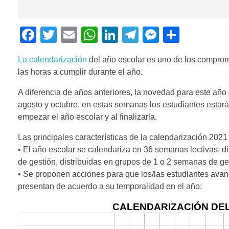
F
T
E
W
Li
T
M
C
a
wi
m
h
n
el
e
o
La calendarización
del año escolar es uno de los compromi
c
tt
ail
at
k
e
ss
m
las horas a cumplir durante el año.
e
er
s
e
gr
e
p
A diferencia de años anteriores, la novedad para este añ
b
A
dI
a
n
ar
agosto y octubre, en estas semanas los estudiantes esta
o
p
n
m
g
tir
empezar el año escolar y al finalizarla.
o
p
er
Las principales características de la calendarización 2021
k
• El año escolar se calendariza en 36 semanas lectivas, 
de gestión, distribuidas en grupos de 1 o 2 semanas de ge
• Se proponen acciones para que los/las estudiantes avan
presentan de acuerdo a su temporalidad en el año: