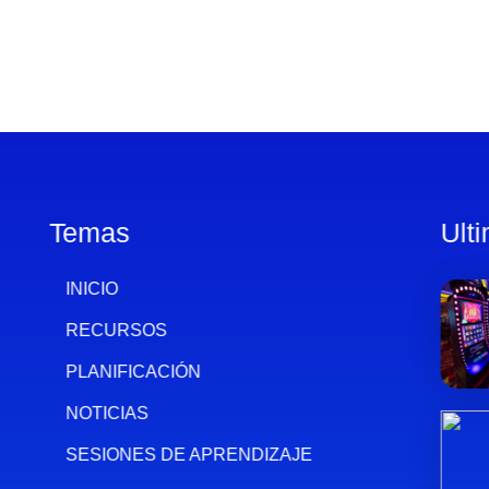
Temas
Ult
INICIO
RECURSOS
PLANIFICACIÓN
NOTICIAS
SESIONES DE APRENDIZAJE