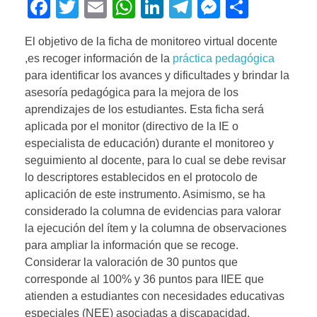
F
T
E
W
Li
T
M
C
a
wi
m
h
n
el
e
o
El objetivo de la ficha de monitoreo virtual docente
c
tt
ail
at
k
e
ss
m
,es recoger información de la
práctica pedagógica
e
er
s
e
gr
e
p
para identificar los avances y dificultades y brindar la
b
A
dI
a
n
ar
asesoría pedagógica para la mejora de los
aprendizajes de los estudiantes. Esta ficha será
o
p
n
m
g
tir
aplicada por el monitor (directivo de la IE o
o
p
er
especialista de educación) durante el monitoreo y
k
seguimiento al docente, para lo cual se debe revisar
lo descriptores establecidos en el protocolo de
aplicación de este instrumento. Asimismo, se ha
considerado la columna de evidencias para valorar
la ejecución del ítem y la columna de observaciones
para ampliar la información que se recoge.
Considerar la valoración de 30 puntos que
corresponde al 100% y 36 puntos para IIEE que
atienden a estudiantes con necesidades educativas
especiales (NEE) asociadas a discapacidad.