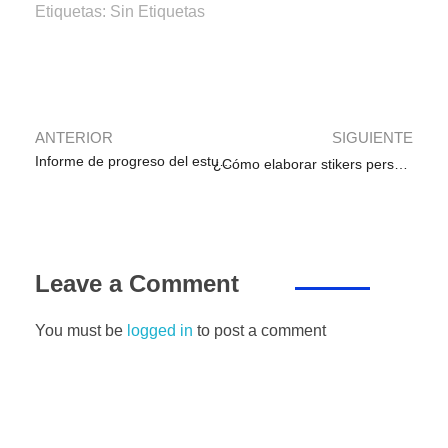
e
er
s
e
gr
e
p
Etiquetas: Sin Etiquetas
b
A
dI
a
n
ar
o
p
n
m
g
tir
o
p
er
k
ANTERIOR
SIGUIENTE
Informe de progreso del estudiante en el trabajo remoto de Aprendo en Casa
¿Cómo elaborar stikers personalizados en whatsApp y Power Point para tus clases virtuales?
Leave a Comment
You must be
logged in
to post a comment