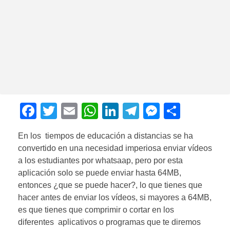
F
T
E
W
Li
T
M
C
a
wi
m
h
n
el
e
o
En los tiempos de educación a distancias se ha
c
tt
ail
at
k
e
ss
m
convertido en una necesidad imperiosa enviar vídeos
e
er
s
e
gr
e
p
a los estudiantes por whatsaap, pero por esta
b
A
dI
a
n
ar
aplicación solo se puede enviar hasta 64MB,
entonces ¿que se puede hacer?, lo que tienes que
o
p
n
m
g
tir
hacer antes de enviar los vídeos, si mayores a 64MB,
o
p
er
es que tienes que comprimir o cortar en los
k
diferentes aplicativos o programas que te diremos