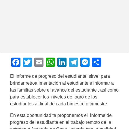
F
T
E
W
Li
T
M
C
a
wi
m
h
n
el
e
o
El informe de progreso del estudiante, sirve para
c
tt
ail
at
k
e
ss
m
brindar retroalimentación al estudiante e informar a
e
er
s
e
gr
e
p
las familias sobre el avance del estudiante , así como
b
A
dI
a
n
ar
para establecer los niveles de logro de los
estudiantes al final de cada bimestre o trimestre.
o
p
n
m
g
tir
o
p
er
En esta oportunidad te proponemos el informe de
progreso del estudiante en el trabajo remoto de la
k