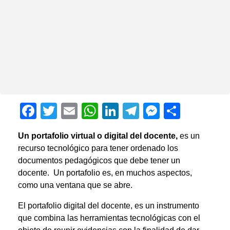
F
T
E
W
Li
T
M
C
a
wi
m
h
n
el
e
o
Un portafolio virtual o digital del docente,
es un
c
tt
ail
at
k
e
ss
m
recurso tecnológico para tener ordenado los
e
er
s
e
gr
e
p
documentos pedagógicos que debe tener un
b
A
dI
a
n
ar
docente. Un portafolio es, en muchos aspectos,
como una ventana que se abre.
o
p
n
m
g
tir
o
p
er
El portafolio digital del docente, es un instrumento
que combina las herramientas tecnológicas con el
k