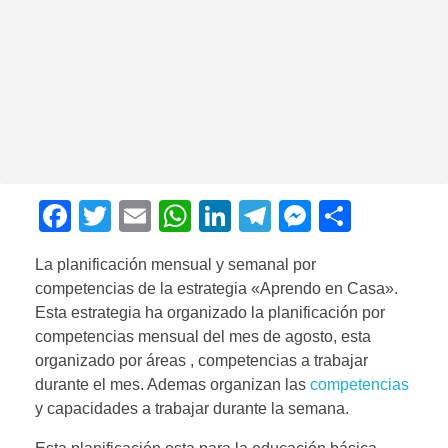
F
T
E
W
Li
T
M
C
a
wi
m
h
n
el
e
o
La planificación mensual y semanal por
c
tt
ail
at
k
e
ss
m
competencias de la estrategia «Aprendo en Casa».
e
er
s
e
gr
e
p
Esta estrategia ha organizado la planificación por
b
A
dI
a
n
ar
competencias mensual del mes de agosto, esta
organizado por áreas , competencias a trabajar
o
p
n
m
g
tir
durante el mes. Ademas organizan las
competencias
o
p
er
y capacidades a trabajar durante la semana.
k