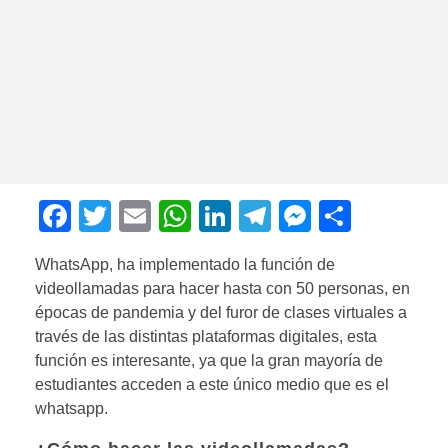
F
T
E
W
Li
T
M
C
a
wi
m
h
n
el
e
o
WhatsApp, ha implementado la función de
c
tt
ail
at
k
e
ss
m
videollamadas para hacer hasta con 50 personas, en
e
er
s
e
gr
e
p
épocas de pandemia y del furor de clases virtuales a
b
A
dI
a
n
ar
través de las distintas plataformas digitales, esta
función es interesante, ya que la gran mayoría de
o
p
n
m
g
tir
estudiantes acceden a este único medio que es el
o
p
er
whatsapp.
k