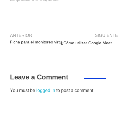
b
A
dI
a
n
ar
o
p
n
m
g
tir
o
p
er
k
ANTERIOR
SIGUIENTE
Ficha para el monitoreo virtual de docentes actualizado de la estrategia «Aprendo en Casa»
¿Cómo utilizar Google Meet para dar clases virtuales?
Leave a Comment
You must be
logged in
to post a comment