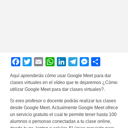
F
T
E
W
Li
T
M
C
a
wi
m
h
n
el
e
o
Aquí aprenderás cómo usar Google Meet para dar
c
tt
ail
at
k
e
ss
m
clases virtuales en el vídeo que te dejaremos ¿Cómo
e
er
s
e
gr
e
p
utilizar Google Meet para dar clases virtuales?.
b
A
dI
a
n
ar
Si eres profesor o docente podrás realizar tus clases
o
p
n
m
g
tir
desde Google Meet. Actualmente Google Meet ofrece
o
p
er
un servicio gratuito el cual te permite tener hasta 100
alumnos o personas conectadas a tu clase online,
k