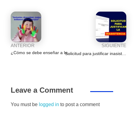
o
p
er
k
ANTERIOR
SIGUIENTE
¿Cómo se debe enseñar a los estudiantes con Necesidades Especiales en un aula regular?
Solicitud para justificar inasistencia al centro laboral
Leave a Comment
You must be
logged in
to post a comment