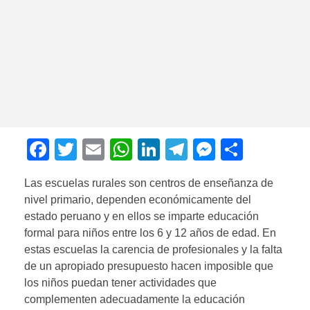
F
T
E
W
Li
T
M
C
a
wi
m
h
n
el
e
o
Las escuelas rurales son centros de enseñanza de
c
tt
ail
at
k
e
ss
m
nivel primario, dependen económicamente del
e
er
s
e
gr
e
p
estado peruano y en ellos se imparte educación
b
A
dI
a
n
ar
formal para niños entre los 6 y 12 años de edad. En
estas escuelas la carencia de profesionales y la falta
o
p
n
m
g
tir
de un apropiado presupuesto hacen imposible que
o
p
er
los niños puedan tener actividades que
k
complementen adecuadamente la educación