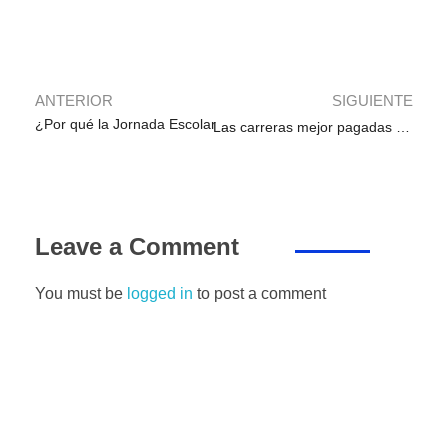
b
A
dI
a
n
ar
o
p
n
m
g
tir
o
p
er
k
ANTERIOR
SIGUIENTE
¿Por qué la Jornada Escolar Completa es un fracaso?
Las carreras mejor pagadas en Perú: variaciones 2019
Leave a Comment
You must be
logged in
to post a comment