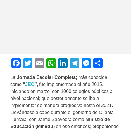
F
T
E
W
Li
T
M
C
a
wi
m
h
n
el
e
o
La
Jornada Escolar Completa;
más conocida
c
tt
ail
at
k
e
ss
m
como
“
JEC
”,
fue implementada el año 2015.
e
er
s
e
gr
e
p
Iniciando en marzo con 1000 colegios públicos a
b
A
dI
a
n
ar
nivel nacional; que posteriormente se iba a
implementar de manera progresiva hasta el 2021.
o
p
n
m
g
tir
Llevándose a cabo durante el gobierno de Ollanta
o
p
er
Humala, con Jaime Saavedra como
Ministro de
k
Educación (Minedu)
en ese entonces; proponiendo