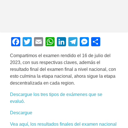
F
T
E
W
Li
T
M
C
a
wi
m
h
n
el
e
o
Compartimos el examen rendido el 16 de julio del
c
tt
ail
at
k
e
ss
m
2023, con sus respectivas claves, además el
e
er
s
e
gr
e
p
resultado final del examen final a nivel nacional, con
b
A
dI
a
n
ar
esto culmina la etapa nacional, ahora sigue la etapa
descentralizada en cada region.
o
p
n
m
g
tir
o
p
er
Descargue los tres tipos de exámenes que se
evaluó.
k
Descargue
Vea aquí, los resultados finales del examen nacional