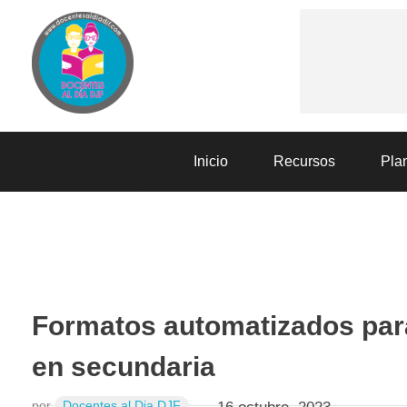
Docentes al Dia DJF
Descubre recursos educativos innovadores y materiales didácticos para docentes de primaria y secundaria
Inicio
Recursos
Plan
EVALUACIÓN
RECURSOS
Formatos automatizados para
en secundaria
por
Docentes al Dia DJF