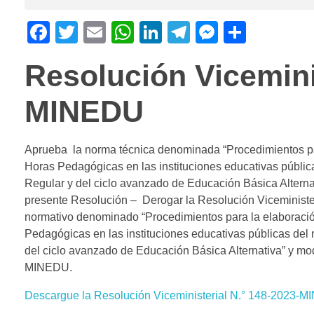
F
T
E
W
Li
T
M
C
a
wi
m
h
n
el
e
o
Resolución Viceminis
c
tt
ail
at
k
e
ss
m
e
er
s
e
gr
e
p
MINEDU
b
A
dI
a
n
ar
o
p
n
m
g
tir
Aprueba la norma técnica denominada “Procedimientos par
o
p
er
Horas Pedagógicas en las instituciones educativas públi
k
Regular y del ciclo avanzado de Educación Básica Alterna
presente Resolución – Derogar la Resolución Viceminis
normativo denominado “Procedimientos para la elaboració
Pedagógicas en las instituciones educativas públicas del
del ciclo avanzado de Educación Básica Alternativa” y mo
MINEDU.
Descargue la Resolución Viceministerial N.° 148-2023-