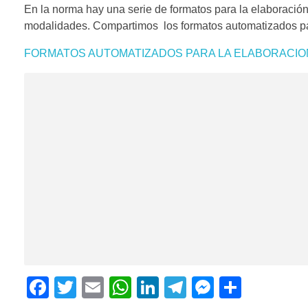
En la norma hay una serie de formatos para la elaboración
modalidades. Compartimos los formatos automatizados para
FORMATOS AUTOMATIZADOS PARA LA ELABORACIO
F
T
E
W
Li
T
M
C