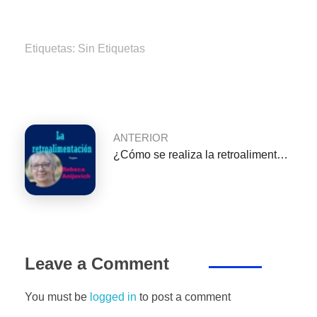
a
wi
m
h
n
el
e
o
c
tt
ail
at
k
e
ss
m
e
er
s
e
gr
e
p
Etiquetas: Sin Etiquetas
b
A
dI
a
n
ar
o
p
n
m
g
tir
o
p
er
k
ANTERIOR
¿Cómo se realiza la retroalimentación según Rebeca Anijovich?
Leave a Comment
You must be
logged in
to post a comment