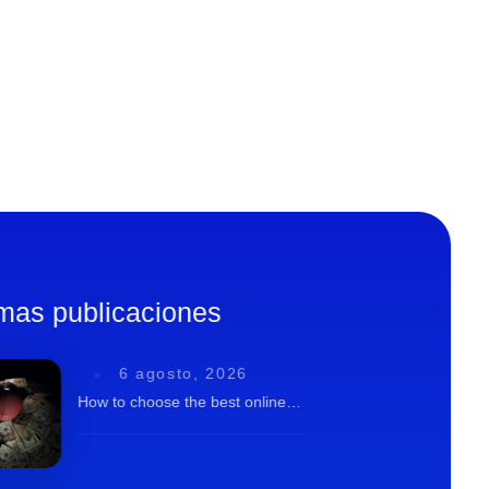
imas publicaciones
6 agosto, 2026
How to choose the best online…