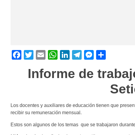
F
T
E
W
Li
T
M
C
a
wi
m
h
n
el
e
o
Informe de trabaj
c
tt
ail
at
k
e
ss
m
e
er
s
e
gr
e
p
Set
b
A
dI
a
n
ar
o
p
n
m
g
tir
Los docentes y auxiliares de educación tienen que present
o
p
er
recibir su remuneración mensual.
k
Estos son algunos de los temas que se trabajaron durante