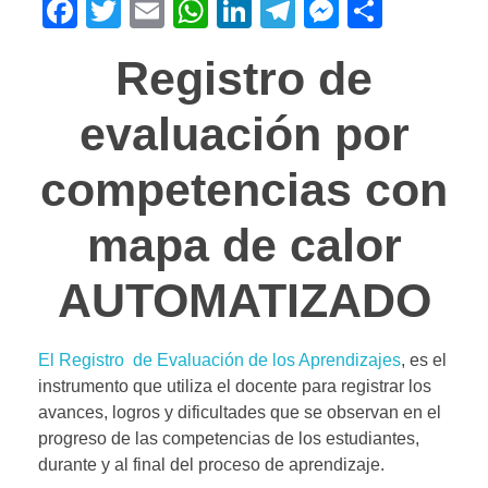
F
T
E
W
Li
T
M
C
a
wi
m
h
n
el
e
o
Registro de
c
tt
ail
at
k
e
ss
m
e
er
s
e
gr
e
p
evaluación por
b
A
dI
a
n
ar
competencias con
o
p
n
m
g
tir
o
p
er
mapa de calor
k
AUTOMATIZADO
El Registro de Evaluación de los Aprendizajes
, es el
instrumento que utiliza el docente para registrar los
avances, logros y dificultades que se observan en el
progreso de las competencias de los estudiantes,
durante y al final del proceso de aprendizaje.