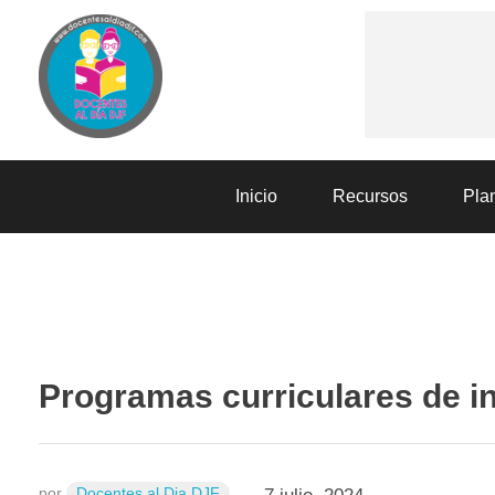
Docentes al Dia DJF
Descubre recursos educativos innovadores y materiales didácticos para docentes de primaria y secundaria
Inicio
Recursos
Plan
PLANIFICACIÓN
RECURSOS
Programas curriculares de in
por
Docentes al Dia DJF