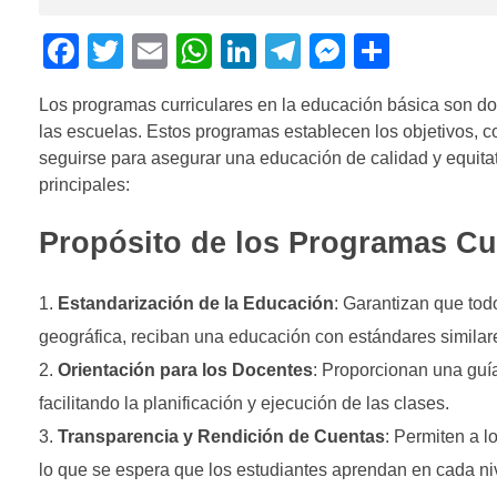
F
T
E
W
Li
T
M
C
a
wi
m
h
n
el
e
o
Los programas curriculares en la educación básica son do
c
tt
ail
at
k
e
ss
m
las escuelas. Estos programas establecen los objetivos, c
e
er
s
e
gr
e
p
seguirse para asegurar una educación de calidad y equitat
b
A
dI
a
n
ar
principales:
o
p
n
m
g
tir
Propósito de los Programas Cu
o
p
er
k
Estandarización de la Educación
: Garantizan que tod
geográfica, reciban una educación con estándares similar
Orientación para los Docentes
: Proporcionan una guí
facilitando la planificación y ejecución de las clases.
Transparencia y Rendición de Cuentas
: Permiten a l
lo que se espera que los estudiantes aprendan en cada ni