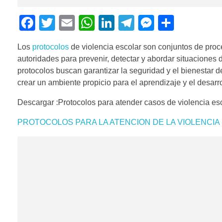
F
T
E
W
Li
T
M
C
a
wi
m
h
n
el
e
o
Los
protocolos
de violencia escolar son conjuntos de proce
c
tt
ail
at
k
e
ss
m
autoridades para prevenir, detectar y abordar situaciones 
e
er
s
e
gr
e
p
protocolos buscan garantizar la seguridad y el bienestar d
b
A
dI
a
n
ar
crear un ambiente propicio para el aprendizaje y el desarro
o
p
n
m
g
tir
Descargar :Protocolos para atender casos de violencia es
o
p
er
PROTOCOLOS PARA LA ATENCION DE LA VIOLENCI
k