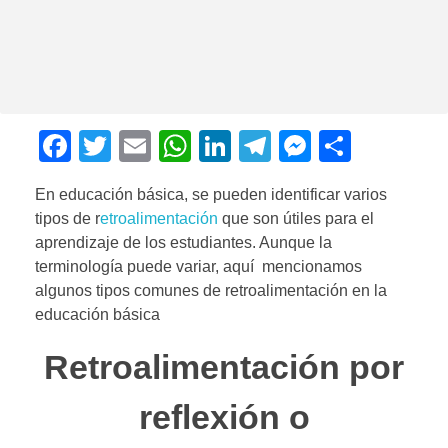
F
T
E
W
Li
T
M
C
a
wi
m
h
n
el
e
o
En educación básica, se pueden identificar varios
c
tt
ail
at
k
e
ss
m
tipos de r
etroalimentación
que son útiles para el
e
er
s
e
gr
e
p
aprendizaje de los estudiantes. Aunque la
b
A
dI
a
n
ar
terminología puede variar, aquí mencionamos
algunos tipos comunes de retroalimentación en la
o
p
n
m
g
tir
educación básica
o
p
er
Retroalimentación por
k
reflexión o