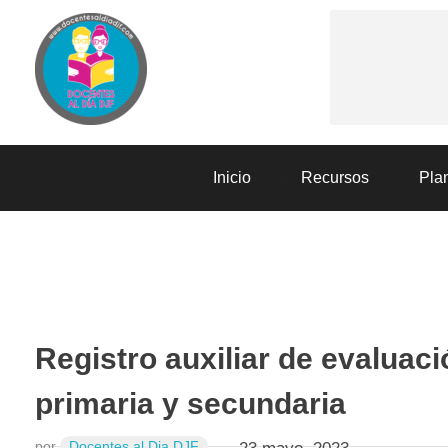
Docentes al Dia DJF
Descubre recursos educativos innovadores y materiales didácticos para docentes de primaria y secundaria
Inicio
Recursos
Plan
EVALUACIÓN
RECURSOS
Registro auxiliar de evaluaci
primaria y secundaria
por
Docentes al Dia DJF