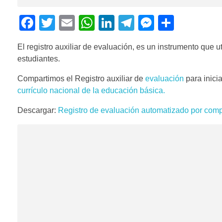
F
T
E
W
Li
T
M
C
a
wi
m
h
n
el
e
o
El registro auxiliar de evaluación, es un instrumento que ut
c
tt
ail
at
k
e
ss
m
estudiantes.
e
er
s
e
gr
e
p
Compartimos el Registro auxiliar de
evaluación
para inici
b
A
dI
a
n
ar
currículo nacional de la educación básica.
o
p
n
m
g
tir
Descargar:
Registro de evaluación automatizado por compe
o
p
er
k