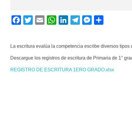
F
T
E
W
Li
T
M
C
a
wi
m
h
n
el
e
o
c
tt
ail
at
k
e
ss
m
e
er
s
e
gr
e
p
La escritura evalúa la competencia escribe diversos tipos
b
A
dI
a
n
ar
Descargue los registros de escritura de Primaria de 1° gra
o
p
n
m
g
tir
REGISTRO DE ESCRITURA 1ERO GRADO.xlsx
o
p
er
k