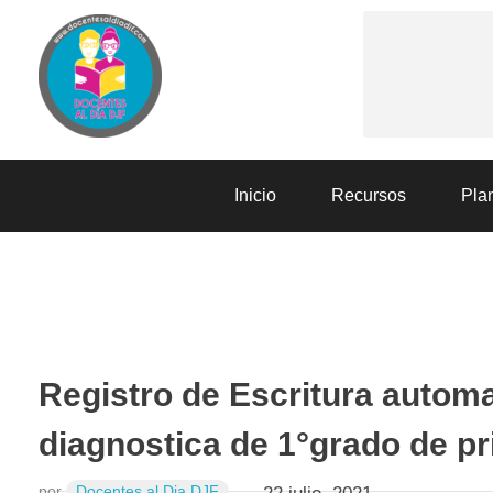
Docentes al Dia DJF
Descubre recursos educativos innovadores y materiales didácticos para docentes de primaria y secundaria
Inicio
Recursos
Plan
EVALUACIÓN
RECURSOS
Registro de Escritura automa
diagnostica de 1°grado de pr
por
Docentes al Dia DJF