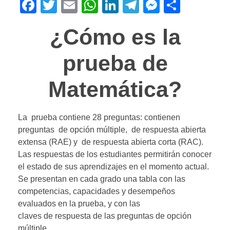
F
T
E
W
Li
T
M
C
a
wi
m
h
n
el
e
o
¿Cómo es la
c
tt
ail
at
k
e
ss
m
e
er
s
e
gr
e
p
prueba de
b
A
dI
a
n
ar
Matemática?
o
p
n
m
g
tir
o
p
er
k
La prueba contiene 28 preguntas: contienen
preguntas de opción múltiple, de respuesta abierta
extensa (RAE) y de respuesta abierta corta (RAC).
Las respuestas de los estudiantes permitirán conocer
el estado de sus aprendizajes en el momento actual.
Se presentan en cada grado una tabla con las
competencias, capacidades y desempeños
evaluados en la prueba, y con las
claves de respuesta de las preguntas de opción
múltiple.