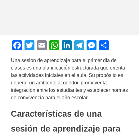
F
T
E
W
Li
T
M
C
a
wi
m
h
n
el
e
o
Una sesión de aprendizaje para el primer día de
c
tt
ail
at
k
e
ss
m
clases es una planificación estructurada que orienta
e
er
s
e
gr
e
p
las actividades iniciales en el aula. Su propósito es
b
A
dI
a
n
ar
generar un ambiente acogedor, promover la
integración entre los estudiantes y establecer normas
o
p
n
m
g
tir
de convivencia para el año escolar.
o
p
er
Características de una
k
sesión de aprendizaje para