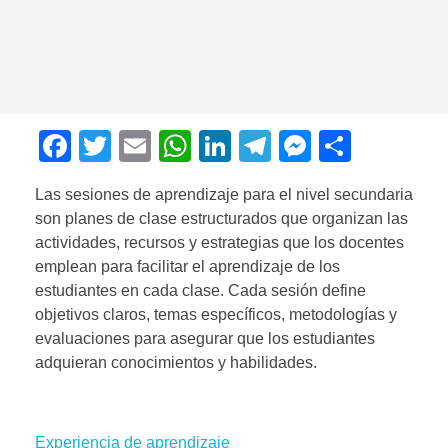
F
T
E
W
Li
T
M
C
a
wi
m
h
n
el
e
o
Las sesiones de aprendizaje para el nivel secundaria
c
tt
ail
at
k
e
ss
m
son planes de clase estructurados que organizan las
e
er
s
e
gr
e
p
actividades, recursos y estrategias que los docentes
b
A
dI
a
n
ar
emplean para facilitar el aprendizaje de los
estudiantes en cada clase. Cada sesión define
o
p
n
m
g
tir
objetivos claros, temas específicos, metodologías y
o
p
er
evaluaciones para asegurar que los estudiantes
k
adquieran conocimientos y habilidades.
Experiencia de aprendizaje