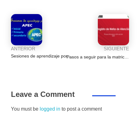
o
p
er
k
ANTERIOR
SIGUIENTE
Sesiones de aprendizaje por el desarrollo de APEC
Pasos a seguir para la matricula de estudiantes 2025
Leave a Comment
You must be
logged in
to post a comment