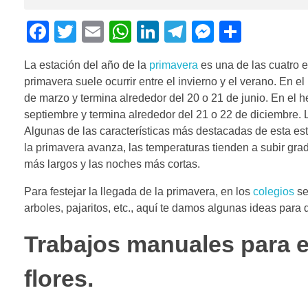
F
T
E
W
Li
T
M
C
a
wi
m
h
n
el
e
o
La estación del año de la
primavera
es una de las cuatro 
c
tt
ail
at
k
e
ss
m
primavera suele ocurrir entre el invierno y el verano. En 
e
er
s
e
gr
e
p
de marzo y termina alrededor del 20 o 21 de junio. En el h
b
A
dI
a
n
ar
septiembre y termina alrededor del 21 o 22 de diciembre. 
Algunas de las características más destacadas de esta es
o
p
n
m
g
tir
la primavera avanza, las temperaturas tienden a subir gra
o
p
er
más largos y las noches más cortas.
k
Para festejar la llegada de la primavera, en los
colegios
se
arboles, pajaritos, etc., aquí te damos algunas ideas par
Trabajos manuales para e
flores.